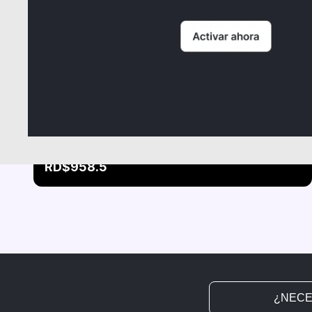
Ampollas Laceadoras 6 Unid
RD$1,065
RD$958.5
¿NECE