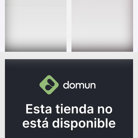
Ampollas Laceadoras 6 Unid
Cepillo de desenredar
RD$1,065
RD$650
RD$958.5
RD$585
10
%