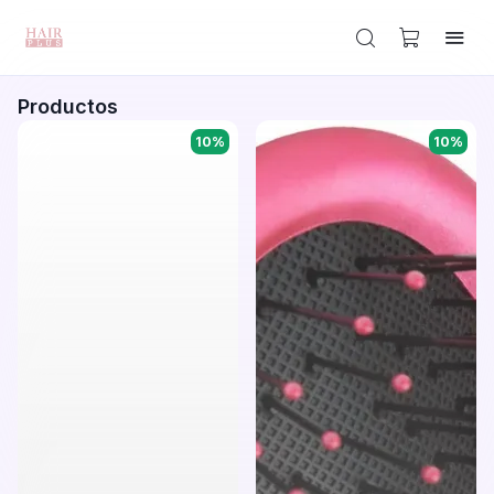
Productos
10
%
10
%